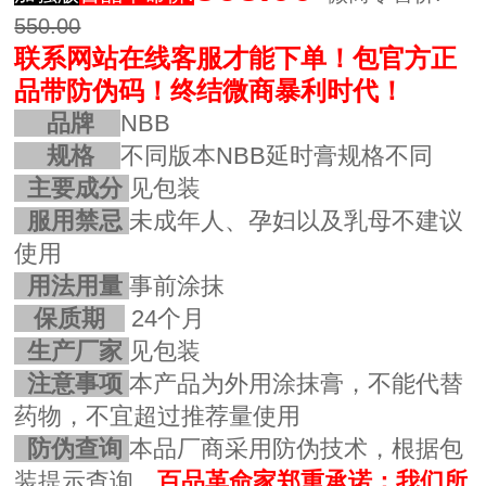
550.00
联系网站在线客服才能下单！
包官方正
品带防伪码！终结微商暴利时代！
品牌
NBB
规格
不同版本NBB延时膏规格不同
主要成分
见包装
服用禁忌
未成年人、孕妇以及乳母不建议
使用
用法用量
事前涂抹
保质期
24个月
生产厂家
见包装
注意事项
本产品为外用涂抹膏，不能代替
药物，不宜超过推荐量使用
防伪查询
本品厂商采用防伪技术，根据包
装提示查询。
百品革命家郑重承诺：我们所