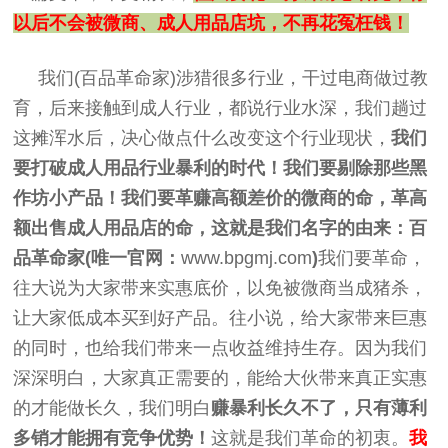
以后不会被微商、成人用品店坑，不再花冤枉钱！
我们(百品革命家)涉猎很多行业，干过电商做过教
育，后来接触到成人行业，都说行业水深，我们趟过
这摊浑水后，决心做点什么改变这个行业现状，
我们
要打破成人用品行业暴利的时代！我们要剔除那些黑
作坊小产品！我们要革赚高额差价的微商的命，革高
额出售成人用品店的命，这就是我们名字的由来：
百
品革命家(唯一官网：
www.bpgmj.com
)
我们要革命，
往大说为大家带来实惠底价，以免被微商当成猪杀，
让大家低成本买到好产品。往小说，给大家带来巨惠
的同时，也给我们带来一点收益维持生存。因为我们
深深明白，大家真正需要的，能给大伙带来真正实惠
的才能做长久，我们明白
赚暴利长久不了，只有薄利
多销才能拥有竞争优势！
这就是我们革命的初衷。
我