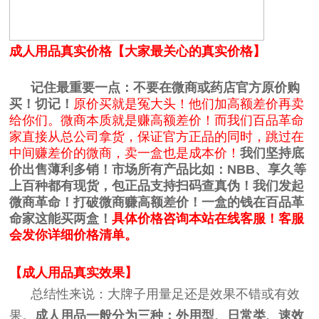
成人用品真实价格【大家最关心的真实价格】
记住最重要一点：不要在微商或药店官方原价购
买！切记！
原价买就是冤大头！他们加高额差价再卖
给你们。微商本质就是赚高额差价！而我们百品革命
家直接从总公司拿货，保证官方正品的同时，跳过在
中间赚差价的微商，卖一盒也是成本价！
我们坚持底
价出售薄利多销！市场所有产品比如：NBB、享久等
上百种都有现货，包正品支持扫码查真伪！我们发起
微商革命！
打破微商赚高额差价！
一盒的钱在百品革
命家这能买两盒！
具体价格咨询本站在线客服！客服
会发你详细价格清单。
【成人用品真实效果】
总结性来说：大牌子用量足还是效果不错或有效
果。
成人用品一般分为三种：外用型、日常类、速效