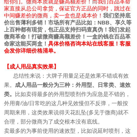
给你们。微商本质就是赚高额差价！而我们百品革命
家直接从总公司拿货，保证官方正品的同时，跳过在
中间赚差价的微商，卖一盒也是成本价！
我们坚持底
价出售薄利多销！市场所有产品比如：NBB、享久等
上百种都有现货，包正品支持扫码查真伪！我们发起
微商革命！
打破微商赚高额差价！
一盒的钱在百品革
命家这能买两盒！
具体价格咨询本站在线客服！客服
会发你详细价格清单。
【成人用品真实效果】
总结性来说：大牌子用量足还是效果不错或有效
果。
成人用品一般分为三种：外用型、日常类、速效
类。
比如卖得最多的外用型喷剂作为应急是不错的，
外用膏/油/日常吃的这几种见效慢但不反弹，一般按
周期来用，这类效果说得天花乱坠(多见于微商)就不
合理，部分微商为了成交根本没有底线。
卖最多的为事前使用的速效型，比如说延时喷剂，这