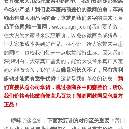
要打破成人用品行业暴利的时代！我们要剔除那些黑
作坊小产品！我们要革赚高额差价的微商的命，革高
额出售成人用品店的命，这就是我们名字的由来：
百
品革命家(唯一官网：
www.bpgmj.com
)
我们要革命，
往大说为大家带来实惠底价，以免被微商当成猪杀，
让大家低成本买到好产品。往小说，给大家带来巨惠
的同时，也给我们带来一点收益维持生存。因为我们
深深明白，大家真正需要的，能给大伙带来真正实惠
的才能做长久，我们明白
赚暴利长久不了，只有薄利
多销才能拥有竞争优势！
这就是我们革命的初衷。
我
们直接从总公司拿货，跳过微商在中间赚差价，所以
我们价格会比微商便宜几百块！微商同款同品包官方
正品！
啰嗦了这么多，
下面我要讲的对你至关重要！
我们