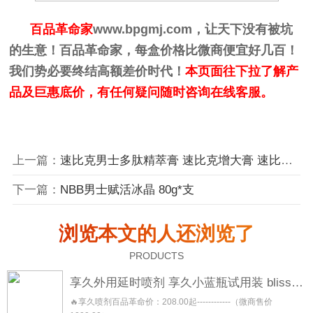
百品革命家
www.bpgmj.com
，让天下没有被坑
的生意！百品革命家，每盒价格比微商便宜好几百！
我们势必要终结高额差价时代！
本页面往下拉了解产
品及巨惠底价，有任何疑问随时咨询在线客服。
上一篇：
速比克男士多肽精萃膏 速比克增大膏 速比克修复膏 速比克男士增大膏 速比克男士修复膏 速比克修护膏
下一篇：
NBB男士赋活冰晶 80g*支
浏览本文的人还浏览了
PRODUCTS
享久外用延时喷剂 享久小蓝瓶试用装 blisswater 享久五代三代加强三代二代加强二代一代
🔥享久喷剂百品革命价：208.00起------------（微商售价