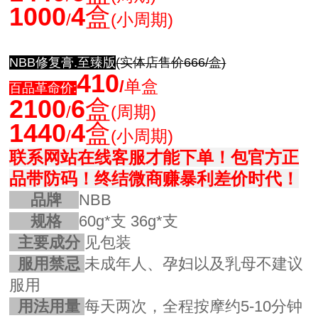
1000
4
盒
/
(小周期)
NBB修复膏.至臻版
(实体店售价666/盒)
410
/
单盒
百品革命价:
2100
6
盒
/
(周期)
1440
4
盒
/
(小周期)
联系网站在线客服才能下单！
包官方正
品带防码！
终结微商赚暴利差价时代！
品牌
NBB
规格
60g*支
36g*支
主要成分
见包装
服用禁忌
未成年人、孕妇以及乳母不建议
服用
用法用量
每天两次，全程按摩约5-10分钟