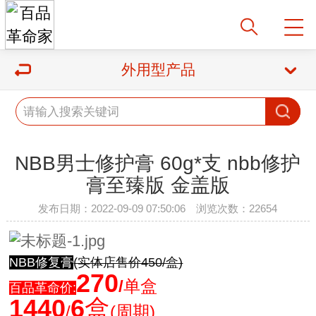
外用型产品
NBB男士修护膏 60g*支 nbb修护
膏至臻版 金盖版
发布日期：2022-09-09 07:50:06 浏览次数：22654
NBB修复膏
(实体店售价450/盒)
270
/
单盒
百品革命价:
1440
6
盒
/
(周期)