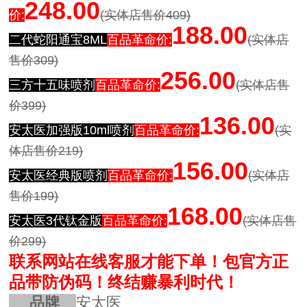
248.00
价:
(实体店售价409)
188.00
二代蛇阳通宝8ML
百品革命价:
(实体店
售价309)
256.00
三方十五味喷剂
百品革命价:
(实体店售
价399)
136.00
安太医加强版10ml喷剂
百品革命价:
(实
体店售价219)
156.00
安太医经典版喷剂
百品革命价:
(实体店
售价199)
168.00
安太医3代钛金版
百品革命价:
(实体店售
价299)
联系网站在线客服才能下单！
包官方正
品带防伪码！
终结赚暴利时代！
品牌
安太医