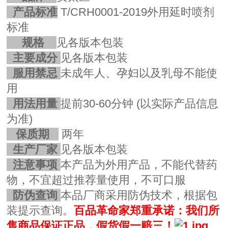
产品标准
T/CRH0001-2019外用延时喷剂
标准
规格
见各版本包装
主要成分
见
各版本包装
服用禁忌
未成年人、孕妇以及乳母不能使
用
用法用量
提前30-60分钟
(以实际产品信息
为准)
保质期
两年
生产厂家
见
各版本包装
注意事项
本产品为外用产品，不能代替药
物，不宜超过推荐量使用，不可口服
防伪查询
本品厂商采用防伪技术，根据包
装提示查询。
百品革命家郑重承诺：我们所
售商品保证正品，假货假一赔三！