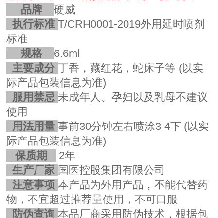
品牌
硬威
执行标准
T/CRH0001-2019外用延时喷剂
标准
规格
6.6ml
主要成分
丁香，藏红花，蛇床子等
(以实
际产品包装信息为准)
服用禁忌
未成年人、孕妇以及乳母不建议
使用
用法用量
事前30分钟左右喷涂3-4下
(以实
际产品包装信息为准)
保质期
2年
生产厂家
国医控股集团有限公司
注意事项
本产品为外用产品，不能代替药
物，不宜超过推荐量使用，不可口服
防伪查询
本品厂商采用防伪技术，根据包