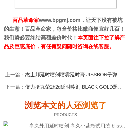
百品革命家
www.bpgmj.com
，让天下没有被坑
的生意！百品革命家，每盒价格比微商便宜好几百！
我们势必要终结高额差价时代！
本页面往下拉了解产
品及巨惠底价，有任何疑问随时咨询在线客服。
上一篇：
杰士邦延时喷剂喷雾延时膏 JISSBON子弹风暴黑金版黄金版一代
下一篇：
倍力挺丸荣2h2d延时喷剂 BLACK GOLD黑金版金尊版
浏览本文的人还浏览了
PRODUCTS
享久外用延时喷剂 享久小蓝瓶试用装 blisswater 享久五代三代加强三代二代加强二代一代