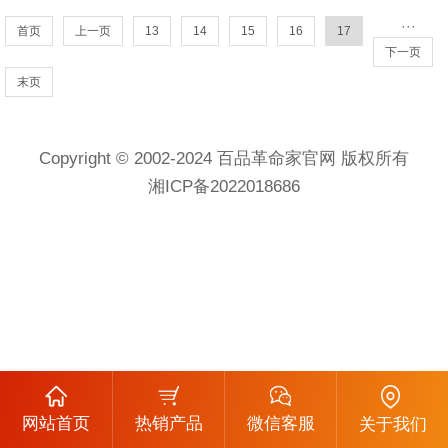
···
首页
上一页
13
14
15
16
17
下一页
末页
Copyright © 2002-2024 百品革命家官网 版权所有
湘ICP备2022018686
网站首页
热销产品
微信客服
关于我们